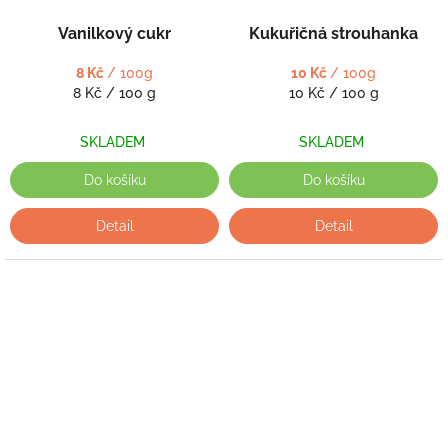
Vanilkový cukr
Kukuřičná strouhanka
8 Kč
/ 100g
10 Kč
/ 100g
Měrná
Měrná
8 Kč / 100 g
10 Kč / 100 g
cena:
cena:
SKLADEM
SKLADEM
Do košíku
Do košíku
Detail
Detail