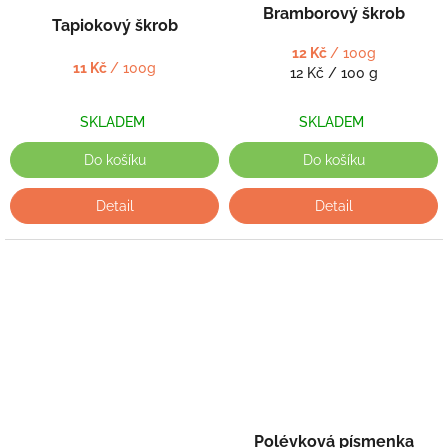
Bramborový škrob
Tapiokový škrob
12 Kč
/ 100g
11 Kč
/ 100g
Měrná
12 Kč / 100 g
cena:
SKLADEM
SKLADEM
Do košíku
Do košíku
Detail
Detail
Polévková písmenka