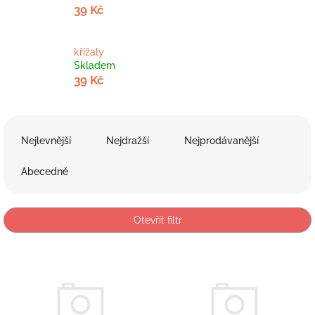
39 Kč
křížaly
Skladem
39 Kč
Ř
a
Nejlevnější
Nejdražší
Nejprodávanější
z
e
Abecedně
n
í
p
Otevřít filtr
r
o
V
d
ý
u
p
k
i
t