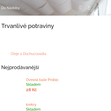
Přejít
Nák
Hledat
Přihlášení
na
Do Nádoby
obsah
koší
Trvanlivé potraviny
Oleje a Dochucovadla
Nejprodávanější
Ovesná kaše Probio
Skladem
28 Kč
krekry
Skladem