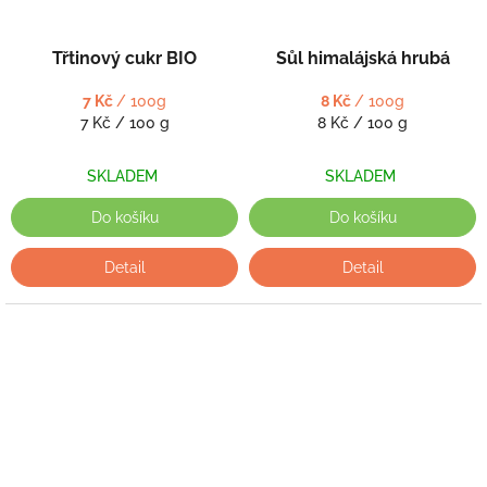
Třtinový cukr BIO
Sůl himalájská hrubá
7 Kč
/ 100g
8 Kč
/ 100g
Měrná
Měrná
7 Kč / 100 g
8 Kč / 100 g
cena:
cena:
SKLADEM
SKLADEM
Do košíku
Do košíku
Detail
Detail