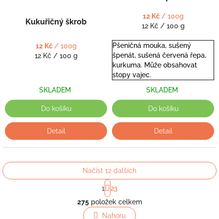
12 Kč
/ 100g
Kukuřičný škrob
Měrná
12 Kč / 100 g
cena:
Pšeničná mouka, sušený
12 Kč
/ 100g
špenát, sušená červená řepa,
Měrná
12 Kč / 100 g
kurkuma. Může obsahovat
cena:
stopy vajec.
SKLADEM
SKLADEM
Do košíku
Do košíku
Detail
Detail
Načíst 12 dalších
S
1
23
t
O
r
275
položek celkem
v
á
l
Nahoru
n