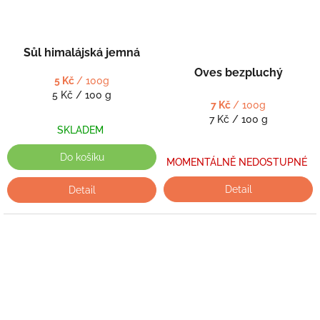
Sůl himalájská jemná
Oves bezpluchý
5 Kč
/ 100g
Měrná
5 Kč / 100 g
7 Kč
/ 100g
cena:
Měrná
7 Kč / 100 g
SKLADEM
cena:
Do košíku
MOMENTÁLNĚ NEDOSTUPNÉ
Detail
Detail