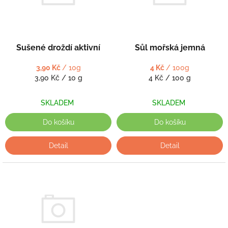
s
ů
p
r
o
d
Sušené droždí aktivní
Sůl mořská jemná
u
k
3,90 Kč
/ 10g
4 Kč
/ 100g
t
Měrná
Měrná
3,90 Kč / 10 g
4 Kč / 100 g
cena:
cena:
ů
SKLADEM
SKLADEM
Do košíku
Do košíku
Detail
Detail