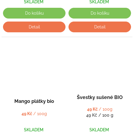
SKLADEM
SKLADEM
Do košíku
Do košíku
Detail
Detail
Švestky sušené BIO
Mango plátky bio
49 Kč
/ 100g
49 Kč
/ 100g
Měrná
49 Kč / 100 g
cena:
SKLADEM
SKLADEM