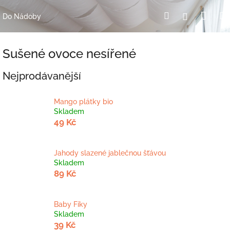
Přejít
Nák
Hledat
Přihlášení
na
Do Nádoby
obsah
koší
Sušené ovoce nesířené
Nejprodávanější
Mango plátky bio
Skladem
49 Kč
Jahody slazené jablečnou šťávou
Skladem
89 Kč
Baby Fíky
Skladem
39 Kč