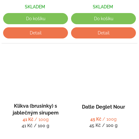
SKLADEM
SKLADEM
Do košíku
Do košíku
Detail
Detail
Klikva (brusinky) s
Datle Deglet Nour
jablečným sirupem
45 Kč
/ 100g
41 Kč
/ 100g
Měrná
Měrná
45 Kč / 100 g
41 Kč / 100 g
cena:
cena: