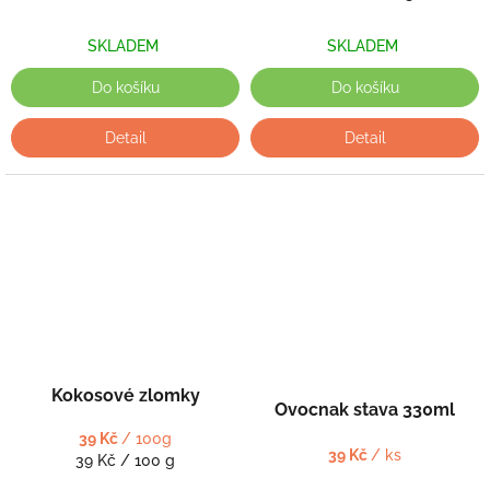
cena:
SKLADEM
SKLADEM
Do košíku
Do košíku
Detail
Detail
Kokosové zlomky
Ovocnak stava 330ml
39 Kč
/ 100g
39 Kč
/ ks
Měrná
39 Kč / 100 g
cena: