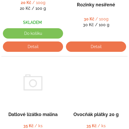
k
20 Kč
/ 100g
Rozinky nesířené
t
Měrná
20 Kč / 100 g
cena:
ů
30 Kč
/ 100g
SKLADEM
Měrná
30 Kč / 100 g
cena:
Do košíku
Detail
Detail
Datlové lízátko malina
Ovocňák plátky 20 g
35 Kč
/ ks
35 Kč
/ ks