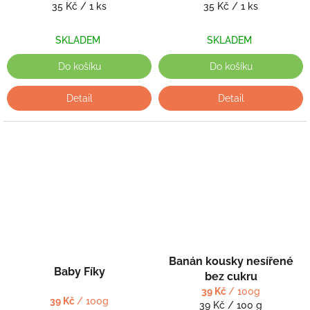
Měrná
Měrná
35 Kč / 1 ks
35 Kč / 1 ks
cena:
cena:
SKLADEM
SKLADEM
Do košíku
Do košíku
Detail
Detail
Banán kousky nesířené
Baby Fíky
bez cukru
39 Kč
/ 100g
39 Kč
/ 100g
Měrná
39 Kč / 100 g