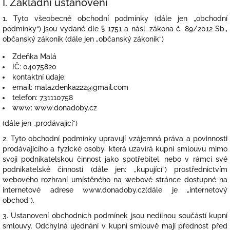
I. Základní ustanovení
1. Tyto všeobecné obchodní podmínky (dále jen „obchodní
podmínky“) jsou vydané dle § 1751 a násl. zákona č. 89/2012 Sb.,
občanský zákoník (dále jen „občanský zákoník“)
Zdeňka Malá
IČ: 04075820
kontaktní údaje:
email: malazdenka222@gmail.com
telefon: 731110758
www: www.donadoby.cz
(dále jen „prodávající“)
2. Tyto obchodní podmínky upravují vzájemná práva a povinnosti
prodávajícího a fyzické osoby, která uzavírá kupní smlouvu mimo
svoji podnikatelskou činnost jako spotřebitel, nebo v rámci své
podnikatelské činnosti (dále jen: „kupující“) prostřednictvím
webového rozhraní umístěného na webové stránce dostupné na
internetové adrese www.donadoby.cz(dále je „internetový
obchod“).
3. Ustanovení obchodních podmínek jsou nedílnou součástí kupní
smlouvy. Odchylná ujednání v kupní smlouvě mají přednost před