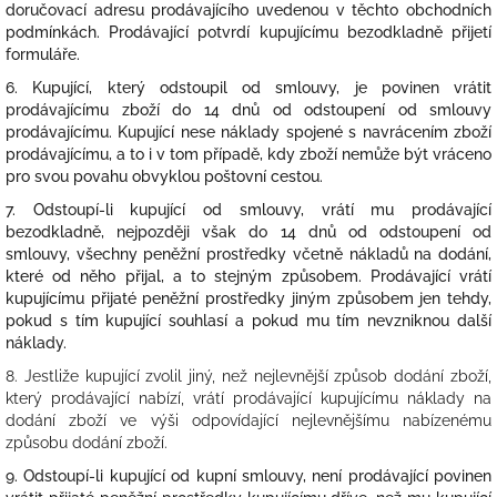
doručovací adresu prodávajícího uvedenou v těchto obchodních
podmínkách. Prodávající potvrdí kupujícímu bezodkladně přijetí
formuláře.
6. Kupující, který odstoupil od smlouvy, je povinen vrátit
prodávajícímu zboží do 14 dnů od odstoupení od smlouvy
prodávajícímu. Kupující nese náklady spojené s navrácením zboží
prodávajícímu, a to i v tom případě, kdy zboží nemůže být vráceno
pro svou povahu obvyklou poštovní cestou.
7. Odstoupí-li kupující od smlouvy, vrátí mu prodávající
bezodkladně, nejpozději však do 14 dnů od odstoupení od
smlouvy, všechny peněžní prostředky včetně nákladů na dodání,
které od něho přijal, a to stejným způsobem. Prodávající vrátí
kupujícímu přijaté peněžní prostředky jiným způsobem jen tehdy,
pokud s tím kupující souhlasí a pokud mu tím nevzniknou další
náklady.
8. Jestliže kupující zvolil jiný, než nejlevnější způsob dodání zboží,
který prodávající nabízí, vrátí prodávající kupujícímu náklady na
dodání zboží ve výši odpovídající nejlevnějšímu nabízenému
způsobu dodání zboží.
9. Odstoupí-li kupující od kupní smlouvy, není prodávající povinen