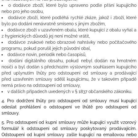
o dodávce zboží, které bylo upraveno podle přání kupujícího
nebo pro jeho osobu,
dodávce zboží, které podléhá rychlé zkáze, jakož i zboží, které
bylo po dodání nenávratně smíseno s jiným zbožím,
dodávce zboží v uzavřeném obalu, které kupující z obalu vyňal a
z hygienických důvodů jej není možné vrátit,
dodávce zvukové nebo obrazové nahrávky nebo počítačového
programu, pokud porušil jejich původní obal,
dodávce novin, periodik nebo časopisů,
dodání digitálního obsahu, pokud nebyl dodán na hmotném
nosiči a byl dodán s předchozím výslovným souhlasem kupujícího
před uplynutím lhůty pro odstoupení od smlouvy a prodávající
před uzavřením smlouvy sdělil kupujícímu, že v takovém případě
nemá právo na odstoupení od smlouvy,
v dalších případech uvedených v § 1837 občanského zákoníku.
4. Pro dodržení lhůty pro odstoupení od smlouvy musí kupující
odeslat prohlášení o odstoupení ve lhůtě pro odstoupení od
smlouvy.
5. Pro odstoupení od kupní smlouvy může kupující využít vzorový
formulář k odstoupení od smlouvy poskytovaný prodávajícím.
Odstoupení od kupní smlouvy zašle kupující na emailovou nebo