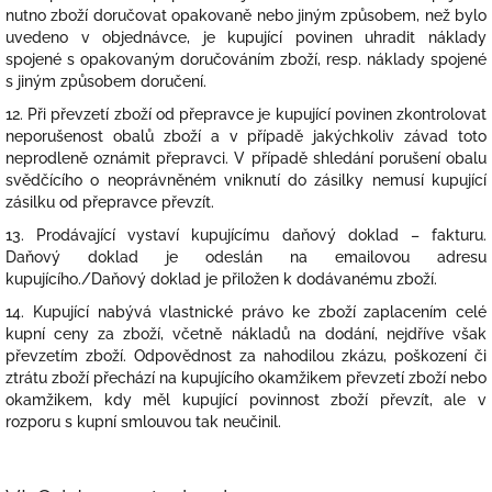
nutno zboží doručovat opakovaně nebo jiným způsobem, než bylo
uvedeno v objednávce, je kupující povinen uhradit náklady
spojené s opakovaným doručováním zboží, resp. náklady spojené
s jiným způsobem doručení.
12. Při převzetí zboží od přepravce je kupující povinen zkontrolovat
neporušenost obalů zboží a v případě jakýchkoliv závad toto
neprodleně oznámit přepravci. V případě shledání porušení obalu
svědčícího o neoprávněném vniknutí do zásilky nemusí kupující
zásilku od přepravce převzít.
13. Prodávající vystaví kupujícímu daňový doklad – fakturu.
Daňový doklad je odeslán na emailovou adresu
kupujícího./Daňový doklad je přiložen k dodávanému zboží.
14. Kupující nabývá vlastnické právo ke zboží zaplacením celé
kupní ceny za zboží, včetně nákladů na dodání, nejdříve však
převzetím zboží. Odpovědnost za nahodilou zkázu, poškození či
ztrátu zboží přechází na kupujícího okamžikem převzetí zboží nebo
okamžikem, kdy měl kupující povinnost zboží převzít, ale v
rozporu s kupní smlouvou tak neučinil.