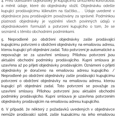
4. Před odesláním objednávky je kupujícímu umožněno kontrolovat
a měnit údaje, které do objednávky vložil. Objednávku odešle
kupující prodávajícímu kliknutím na tlačítko…… . Údaje uvedené v
objednávce jsou prodávajícím považovány za správné. Podmínkou
platnosti objednávky je vyplnění všech povinných údajů v
objednávkovém formuláři a potvrzení kupujícího o tom, že se
seznámil s těmito obchodními podmínkami.
5. Neprodleně po obdržení objednávky zašle prodávající
kupujícímu potvrzení o obdržení objednávky na emailovou adresu,
kterou kupující při objednání zadal. Toto potvrzení je automatické a
nepovažuje se za uzavření smlouvy. Přílohou potvrzení jsou
aktuální obchodní podmínky prodávajícího. Kupní smlouva je
uzavřena až po přijetí objednávky prodávajícím. Oznámení o přijetí
objednávky je doručeno na emailovou adresu kupujícího. /
Neprodleně po obdržení objednávky zašle prodávající kupujícímu
potvrzení o obdržení objednávky na emailovou adresu, kterou
kupující při objednání zadal. Toto potvrzení se považuje za
uzavření smlouvy. Přílohou potvrzení jsou aktuální obchodní
podmínky prodávajícího. Kupní smlouva je uzavřena potvrzením
objednávky prodávajícím na emailovou adresu kupujícího.
6. V případě, že některý z požadavků uvedených v objednávce
nemůže prodávající splnit, zašle kupujícímu na jeho emailovou