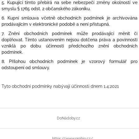
5. Kupující tímto přebírá na sebe nebezpečí změny okolností ve
smyslu § 1765 odst. 2 občanského zákoníku.
6. Kupní smlouva včetně obchodních podmínek je archivována
prodávajícím v elektronické podobě a není přístupná.
7. Znění obchodních podmínek může prodávající měnit či
doplňovat. Tímto ustanovením nejsou dotčena práva a povinnosti
vzniklá po dobu účinnosti předchozího znění obchodních
podmínek.
8. Přílohou obchodních podmínek je vzorový formulář pro
odstoupení od smlouvy.
Tyto obchodní podmínky nabývají účinnosti dnem 1.4:2021
Z
á
DoNádoby.cz
p
a
t
https://www.probio.cz/