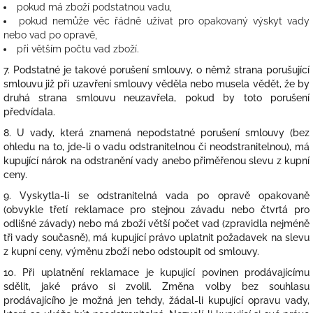
pokud má zboží podstatnou vadu,
pokud nemůže věc řádně užívat pro opakovaný výskyt vady
nebo vad po opravě,
při větším počtu vad zboží.
7. Podstatné je takové porušení smlouvy, o němž strana porušující
smlouvu již při uzavření smlouvy věděla nebo musela vědět, že by
druhá strana smlouvu neuzavřela, pokud by toto porušení
předvídala.
8. U vady, která znamená nepodstatné porušení smlouvy (bez
ohledu na to, jde-li o vadu odstranitelnou či neodstranitelnou), má
kupující nárok na odstranění vady anebo přiměřenou slevu z kupní
ceny.
9. Vyskytla-li se odstranitelná vada po opravě opakovaně
(obvykle třetí reklamace pro stejnou závadu nebo čtvrtá pro
odlišné závady) nebo má zboží větší počet vad (zpravidla nejméně
tři vady současně), má kupující právo uplatnit požadavek na slevu
z kupní ceny, výměnu zboží nebo odstoupit od smlouvy.
10. Při uplatnění reklamace je kupující povinen prodávajícímu
sdělit, jaké právo si zvolil. Změna volby bez souhlasu
prodávajícího je možná jen tehdy, žádal-li kupující opravu vady,