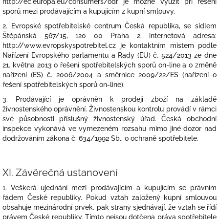
http://ec.europa.eu/consumers/odr je možné využít při řešení
sporů mezi prodávajícím a kupujícím z kupní smlouvy.
2. Evropské spotřebitelské centrum Česká republika, se sídlem
Štěpánská 567/15, 120 00 Praha 2, internetová adresa:
http://www.evropskyspotrebitel.cz je kontaktním místem podle
Nařízení Evropského parlamentu a Rady (EU) č. 524/2013 ze dne
21. května 2013 o řešení spotřebitelských sporů on-line a o změně
nařízení (ES) č. 2006/2004 a směrnice 2009/22/ES (nařízení o
řešení spotřebitelských sporů on-line).
3. Prodávající je oprávněn k prodeji zboží na základě
živnostenského oprávnění. Živnostenskou kontrolu provádí v rámci
své působnosti příslušný živnostenský úřad. Česká obchodní
inspekce vykonává ve vymezeném rozsahu mimo jiné dozor nad
dodržováním zákona č. 634/1992 Sb., o ochraně spotřebitele.
XI.
Závěrečná ustanovení
1. Veškerá ujednání mezi prodávajícím a kupujícím se právním
řádem České republiky. Pokud vztah založený kupní smlouvou
obsahuje mezinárodní prvek, pak strany sjednávají, že vztah se řídí
právem České republiky. Tímto nejsou dotčena práva spotřebitele