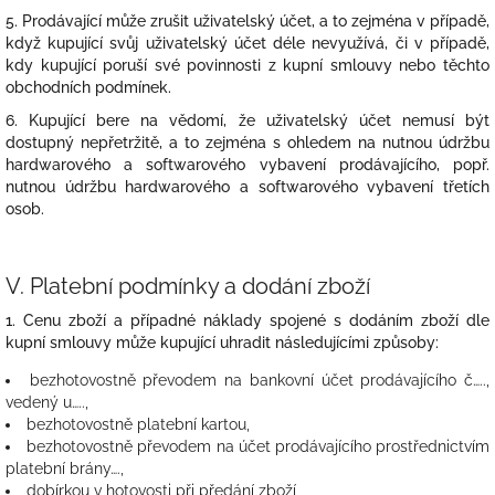
5. Prodávající může zrušit uživatelský účet, a to zejména v případě,
když kupující svůj uživatelský účet déle nevyužívá, či v případě,
kdy kupující poruší své povinnosti z kupní smlouvy nebo těchto
obchodních podmínek.
6. Kupující bere na vědomí, že uživatelský účet nemusí být
dostupný nepřetržitě, a to zejména s ohledem na nutnou údržbu
hardwarového a softwarového vybavení prodávajícího, popř.
nutnou údržbu hardwarového a softwarového vybavení třetích
osob.
V.
Platební podmínky a dodání zboží
1. Cenu zboží a případné náklady spojené s dodáním zboží dle
kupní smlouvy může kupující uhradit následujícími způsoby:
bezhotovostně převodem na bankovní účet prodávajícího č…..,
vedený u…..,
bezhotovostně platební kartou,
bezhotovostně převodem na účet prodávajícího prostřednictvím
platební brány….,
dobírkou v hotovosti při předání zboží,