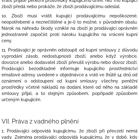
vrátit přijaté peněžní prostředky kupujícímu dříve, než mu kupující
zboží předá nebo prokáže, že zboží prodávajícímu odeslal.
10. Zboží musí vrátit kupující prodávajícímu nepoškozené,
neopotřebené a neznečištěné a je-li to možné, v původním obalu.
Nárok na náhradu škody vzniklé na zboží je prodávající oprávněn
jednostranně započíst proti nároku kupujícího na vrácení kupní
ceny.
11. Prodávající je oprávněn odstoupit od kupní smlouvy z důvodu
vyprodání zásob, nedostupnosti zboží, anebo když výrobce,
dovozce anebo dodavatel zboží přerušil výrobu nebo dovoz zboží.
Prodávající bezodkladně informuje kupujícího prostřednictví
emailové adresy uvedené v objednávce a vrátí ve lhůtě 14 dnů od
oznámení o odstoupení od kupní smlouvy všechny peněžní
prostředky včetně nákladů na dodání, které od něho na základě
smlouvy přijal, a to stejným způsobem, popřípadě způsobem
určeným kupujícím.
VII.
Práva z vadného plnění
1. Prodávající odpovídá kupujícímu, že zboží při převzetí nemá
vady. Zejména prodávající odpovídá kupujícímu, že v době, kdy