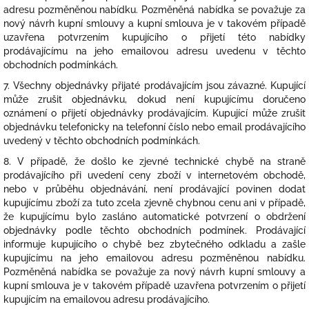
adresu pozměněnou nabídku. Pozměněná nabídka se považuje za
nový návrh kupní smlouvy a kupní smlouva je v takovém případě
uzavřena potvrzením kupujícího o přijetí této nabídky
prodávajícímu na jeho emailovou adresu uvedenu v těchto
obchodních podmínkách.
7. Všechny objednávky přijaté prodávajícím jsou závazné. Kupující
může zrušit objednávku, dokud není kupujícímu doručeno
oznámení o přijetí objednávky prodávajícím. Kupující může zrušit
objednávku telefonicky na telefonní číslo nebo email prodávajícího
uvedený v těchto obchodních podmínkách.
8. V případě, že došlo ke zjevné technické chybě na straně
prodávajícího při uvedení ceny zboží v internetovém obchodě,
nebo v průběhu objednávání, není prodávající povinen dodat
kupujícímu zboží za tuto zcela zjevně chybnou cenu ani v případě,
že kupujícímu bylo zasláno automatické potvrzení o obdržení
objednávky podle těchto obchodních podmínek. Prodávající
informuje kupujícího o chybě bez zbytečného odkladu a zašle
kupujícímu na jeho emailovou adresu pozměněnou nabídku.
Pozměněná nabídka se považuje za nový návrh kupní smlouvy a
kupní smlouva je v takovém případě uzavřena potvrzením o přijetí
kupujícím na emailovou adresu prodávajícího.