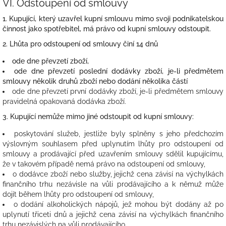
VI.
Odstoupení od smlouvy
1. Kupující, který uzavřel kupní smlouvu mimo svoji podnikatelskou
činnost jako spotřebitel, má právo od kupní smlouvy odstoupit.
2. Lhůta pro odstoupení od smlouvy činí 14 dnů
ode dne převzetí zboží,
ode dne převzetí poslední dodávky zboží, je-li předmětem
smlouvy několik druhů zboží nebo dodání několika částí
ode dne převzetí první dodávky zboží, je-li předmětem smlouvy
pravidelná opakovaná dodávka zboží.
3. Kupující nemůže mimo jiné odstoupit od kupní smlouvy:
poskytování služeb, jestliže byly splněny s jeho předchozím
výslovným souhlasem před uplynutím lhůty pro odstoupení od
smlouvy a prodávající před uzavřením smlouvy sdělil kupujícímu,
že v takovém případě nemá právo na odstoupení od smlouvy,
o dodávce zboží nebo služby, jejichž cena závisí na výchylkách
finančního trhu nezávisle na vůli prodávajícího a k němuž může
dojít během lhůty pro odstoupení od smlouvy,
o dodání alkoholických nápojů, jež mohou být dodány až po
uplynutí třiceti dnů a jejichž cena závisí na výchylkách finančního
trhu nezávislých na vůli prodávajícího,