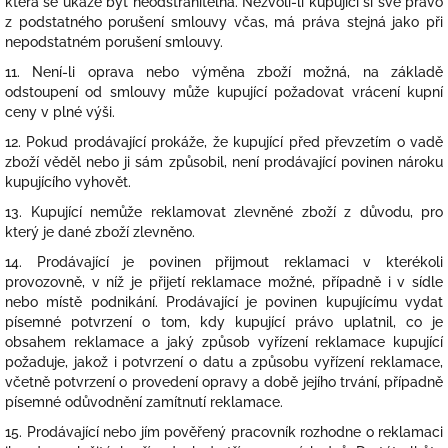
která se ukáže být neodstranitelná. Nezvolí-li kupující si své právo
z podstatného porušení smlouvy včas, má práva stejná jako při
nepodstatném porušení smlouvy.
11. Není-li oprava nebo výměna zboží možná, na základě
odstoupení od smlouvy může kupující požadovat vrácení kupní
ceny v plné výši.
12. Pokud prodávající prokáže, že kupující před převzetím o vadě
zboží věděl nebo ji sám způsobil, není prodávající povinen nároku
kupujícího vyhovět.
13. Kupující nemůže reklamovat zlevněné zboží z důvodu, pro
který je dané zboží zlevněno.
14. Prodávající je povinen přijmout reklamaci v kterékoli
provozovně, v níž je přijetí reklamace možné, případně i v sídle
nebo místě podnikání. Prodávající je povinen kupujícímu vydat
písemné potvrzení o tom, kdy kupující právo uplatnil, co je
obsahem reklamace a jaký způsob vyřízení reklamace kupující
požaduje, jakož i potvrzení o datu a způsobu vyřízení reklamace,
včetně potvrzení o provedení opravy a době jejího trvání, případně
písemné odůvodnění zamítnutí reklamace.
15. Prodávající nebo jím pověřený pracovník rozhodne o reklamaci