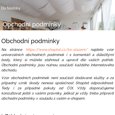
Přejít
Nák
Hledat
Přihlášení
na
Do Nádoby
obsah
koší
Obchodní podmínky
Obchodní podmínky
Na stránce
https://www.shoptet.cz/ke-stazeni/
najdete vzor
univerzálních obchodních podmínek i s komentáři a důležitými
body, který si můžete stáhnout a upravit dle vašich potřeb.
Obchodní podmínky jsou nutnou součástí každého internetového
obchodu.
Vzor obchodních podmínek není součástí dodávané služby a za
případný vznik škody nenese společnost Shoptet odpovědnost.
Tedy i za případné pokuty od ČOI. Vždy doporučujeme
konzultovat ještě s vašimi právníky, jelikož je vždy třeba připravit
obchodní podmínky v souladu s vaším e-shopem.