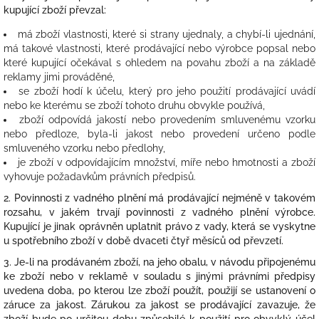
kupující zboží převzal:
má zboží vlastnosti, které si strany ujednaly, a chybí-li ujednání,
má takové vlastnosti, které prodávající nebo výrobce popsal nebo
které kupující očekával s ohledem na povahu zboží a na základě
reklamy jimi prováděné,
se zboží hodí k účelu, který pro jeho použití prodávající uvádí
nebo ke kterému se zboží tohoto druhu obvykle používá,
zboží odpovídá jakostí nebo provedením smluvenému vzorku
nebo předloze, byla-li jakost nebo provedení určeno podle
smluveného vzorku nebo předlohy,
je zboží v odpovídajícím množství, míře nebo hmotnosti a
zboží
vyhovuje požadavkům právních předpisů.
2. Povinnosti z vadného plnění má prodávající nejméně v takovém
rozsahu, v jakém trvají povinnosti z vadného plnění výrobce.
Kupující je jinak oprávněn uplatnit právo z vady, která se vyskytne
u spotřebního zboží v době dvaceti čtyř měsíců od převzetí.
3. Je-li na prodávaném zboží, na jeho obalu, v návodu připojenému
ke zboží nebo v reklamě v souladu s jinými právními předpisy
uvedena doba, po kterou lze zboží použít, použijí se ustanovení o
záruce za jakost. Zárukou za jakost se prodávající zavazuje, že