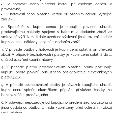
v hotovosti nebo platební kartou při osobním odběru v
provozovně,
v hotovosti nebo platební kartou při osobním odběru výdejně
zásilek…...
2. Společně s kupní cenou je kupující povinen uhradit
prodávajícímu náklady spojené s balením a dodáním zboží ve
smluvené výši. Není-li dále uvedeno výslovně jinak, rozumí se dále
kupní cenou i náklady spojené s dodáním zboží.
3. V případě platby v hotovosti je kupní cena splatná při převzetí
zboží. V případě bezhotovostní platby je kupní cena splatná do ….
dnů od uzavření kupní smlouvy.
4. V případě platby prostřednictvím platební brány postupuje
kupující podle pokynů příslušného poskytovatele elektronických
plateb.[S16]
5. V případě bezhotovostní platby je závazek kupujícího uhradit
kupní cenu splněn okamžikem připsání příslušné částky na
bankovní účet prodávajícího.
6. Prodávající nepožaduje od kupujícího předem žádnou zálohu či
jinou obdobnou platbu. Úhrada kupní ceny před odesláním zboží
není zálohou.