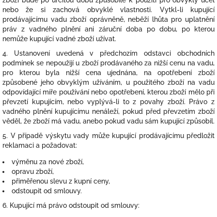
zboží bude po určitou dobu způsobilé k použití pro obvyklý účel
nebo že si zachová obvyklé vlastnosti. Vytkl-li kupující
prodávajícímu vadu zboží oprávněně, neběží lhůta pro uplatnění
práv z vadného plnění ani záruční doba po dobu, po kterou
nemůže kupující vadné zboží užívat.
4. Ustanovení uvedená v předchozím odstavci obchodních
podmínek se nepoužijí u zboží prodávaného za nižší cenu na vadu,
pro kterou byla nižší cena ujednána, na opotřebení zboží
způsobené jeho obvyklým užíváním, u použitého zboží na vadu
odpovídající míře používání nebo opotřebení, kterou zboží mělo při
převzetí kupujícím, nebo vyplývá-li to z povahy zboží. Právo z
vadného plnění kupujícímu nenáleží, pokud před převzetím zboží
věděl, že zboží má vadu, anebo pokud vadu sám kupující způsobil.
5. V případě výskytu vady může kupující prodávajícímu předložit
reklamaci a požadovat:
výměnu za nové zboží,
opravu zboží,
přiměřenou slevu z kupní ceny,
odstoupit od smlouvy.
6. Kupující má právo odstoupit od smlouvy: