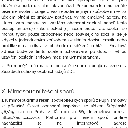
1. Všechny informace, které při naší spolupráci uvedete, jsou
důvěrné a budeme s nimi tak zacházet. Pokud nám k tomu nedáte
písemné svolení, údaje o vás nebudeme jiným způsobem než za
účelem plnění ze smlouvy používat, vyjma emailové adresy, na
kterou vám mohou být zasílána obchodní sdělení, neboť tento
postup umožňuje zákon, pokud jej neodmítnete. Tato sdělení se
mohou týkat pouze obdobného nebo souvisejícího zboží a lze je
kdykoliv jednoduchým způsobem (zasláním dopisu, emailu nebo
proklikem na odkaz v obchodním sdělení) odhlásit. Emailová
adresa bude za tímto účelem uchovávána po dobu 3 let od
uzavření poslední smlouvy mezi smluvními stranami.
2. Podrobnější informace o ochraně osobních údajů naleznete v
Zásadách ochrany osobních údajů ZDE
X.
Mimosoudní řešení sporů
1. K mimosoudnímu řešení spotřebitelských sporů z kupní smlouvy
je příslušná Česká obchodní inspekce, se sídlem Štěpánská
567/15, 120 00 Praha 2, IČ: 000 20 869, internetová adresa:
https://adr.coi.cz/cs. Platformu pro řešení sporů on-line
nacházející se na internetové adrese