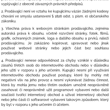
vyplývající z obecně závazných právních předpisů.
2. Prodávající není ve vztahu ke kupujícímu vázán žádnými kodexy
chování ve smyslu ustanovení § 1826 odst. 1 písm. e) občanského
zákoníku.
3. Všechna práva k webovým stránkám prodávajícího, zejména
autorská práva k obsahu, včetně rozvržení stránky, fotek, filmů,
grafik, ochranných známek, loga a dalšího obsahu a prvků, náleží
prodávajícímu. Je zakázáno kopírovat, upravovat nebo jinak
používat webové stránky nebo jejich část bez souhlasu
prodávajícího.
4. Prodávající nenese odpovědnost za chyby vzniklé v důsledku
zásahů třetích osob do internetového obchodu nebo v důsledku
jeho užití v rozporu s jeho určením. Kupující nesmí při využívání
internetového obchodu používat postupy, které by mohly mít
negativní vliv na jeho provoz a nesmí vykonávat žádnou činnost,
která by mohla jemu nebo třetím osobám umožnit neoprávněně
zasahovat či neoprávněně užít programové vybavení nebo další
součásti tvořící internetový obchod a užívat internetový obchod
nebo jeho části či softwarové vybavení takovým způsobem, který
by byl v rozporu s jeho určením či účelem.