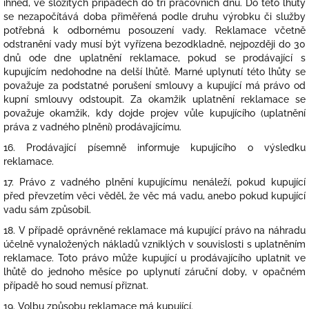
ihned, ve složitých případech do tří pracovních dnů. Do této lhůty
se nezapočítává doba přiměřená podle druhu výrobku či služby
potřebná k odbornému posouzení vady. Reklamace včetně
odstranění vady musí být vyřízena bezodkladně, nejpozději do 30
dnů ode dne uplatnění reklamace, pokud se prodávající s
kupujícím nedohodne na delší lhůtě. Marné uplynutí této lhůty se
považuje za podstatné porušení smlouvy a kupující má právo od
kupní smlouvy odstoupit. Za okamžik uplatnění reklamace se
považuje okamžik, kdy dojde projev vůle kupujícího (uplatnění
práva z vadného plnění) prodávajícímu.
16. Prodávající písemně informuje kupujícího o výsledku
reklamace.
17. Právo z vadného plnění kupujícímu nenáleží, pokud kupující
před převzetím věci věděl, že věc má vadu, anebo pokud kupující
vadu sám způsobil.
18. V případě oprávněné reklamace má kupující právo na náhradu
účelně vynaložených nákladů vzniklých v souvislosti s uplatněním
reklamace. Toto právo může kupující u prodávajícího uplatnit ve
lhůtě do jednoho měsíce po uplynutí záruční doby, v opačném
případě ho soud nemusí přiznat.
19. Volbu způsobu reklamace má kupující.