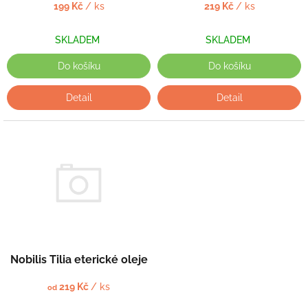
k
199 Kč
/ ks
219 Kč
/ ks
t
ů
SKLADEM
SKLADEM
Do košíku
Do košíku
Detail
Detail
Nobilis Tilia eterické oleje
219 Kč
/ ks
od