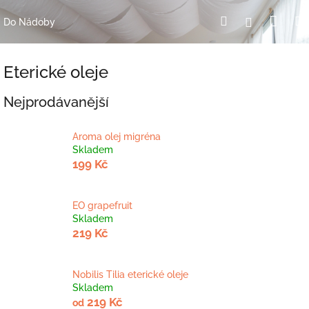
Přejít
Nák
Hledat
Přihlášení
na
Do Nádoby
obsah
koší
Eterické oleje
Nejprodávanější
Aroma olej migréna
Skladem
199 Kč
EO grapefruit
Skladem
219 Kč
Nobilis Tilia eterické oleje
Skladem
219 Kč
od