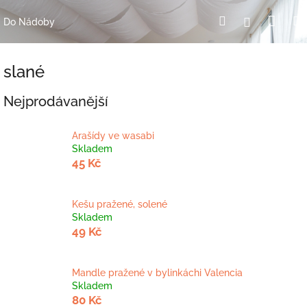
Přejít
Nák
Hledat
Přihlášení
na
Do Nádoby
obsah
koší
slané
Nejprodávanější
Arašídy ve wasabi
Skladem
45 Kč
Kešu pražené, solené
Skladem
49 Kč
Mandle pražené v bylinkáchi Valencia
Skladem
80 Kč