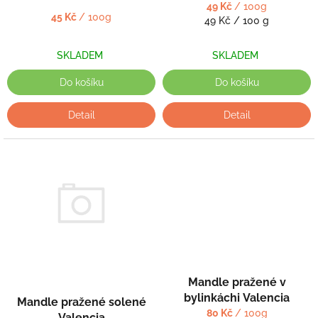
k
49 Kč
/ 100g
45 Kč
/ 100g
t
Měrná
49 Kč / 100 g
cena:
ů
SKLADEM
SKLADEM
Do košíku
Do košíku
Detail
Detail
Mandle pražené v
bylinkáchi Valencia
Mandle pražené solené
80 Kč
/ 100g
Valencia