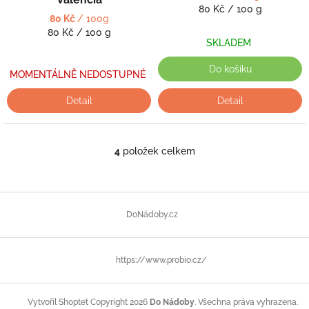
Měrná
80 Kč / 100 g
80 Kč
/ 100g
cena:
Měrná
80 Kč / 100 g
SKLADEM
cena:
Do košíku
MOMENTÁLNĚ NEDOSTUPNÉ
Detail
Detail
4
položek celkem
O
v
l
á
Z
d
á
DoNádoby.cz
a
p
c
a
í
t
p
https://www.probio.cz/
í
r
v
k
Copyright 2026
Do Nádoby
. Všechna práva vyhrazena.
Vytvořil Shoptet