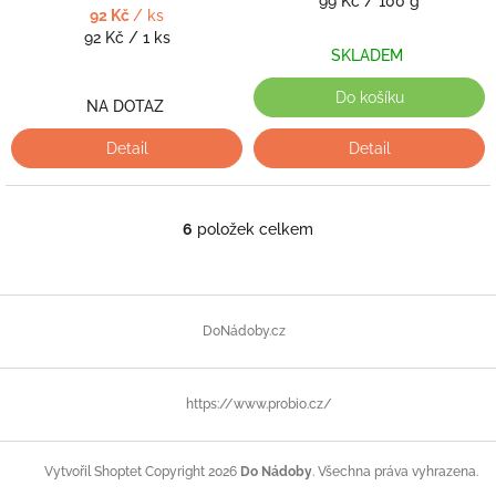
99 Kč / 100 g
92 Kč
/ ks
cena:
Měrná
92 Kč / 1 ks
SKLADEM
cena:
Do košíku
NA DOTAZ
Detail
Detail
6
položek celkem
O
v
l
á
Z
d
á
DoNádoby.cz
a
p
c
a
í
t
p
https://www.probio.cz/
í
r
v
k
Copyright 2026
Do Nádoby
. Všechna práva vyhrazena.
Vytvořil Shoptet
y