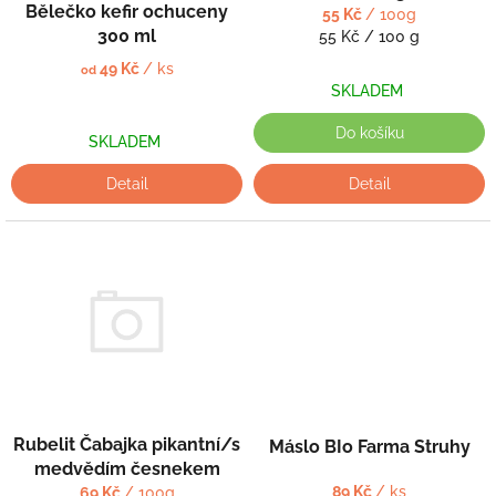
k
Bělečko kefir ochuceny
55 Kč
/ 100g
t
300 ml
Měrná
55 Kč / 100 g
ů
cena:
49 Kč
/ ks
od
SKLADEM
Do košíku
SKLADEM
Detail
Detail
Rubelit Čabajka pikantní/s
Máslo BIo Farma Struhy
medvědím česnekem
89 Kč
/ ks
69 Kč
/ 100g