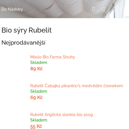
Přejít
Nák
Hledat
Přihlášení
na
Do Nádoby
obsah
koší
Bio sýry Rubelit
Nejprodávanější
Máslo BIo Farma Struhy
Skladem
89 Kč
Rubelit Čabajka pikantní/s medvědím česnekem
Skladem
69 Kč
Rubelit Anglická slanina bio 100g
Skladem
55 Kč