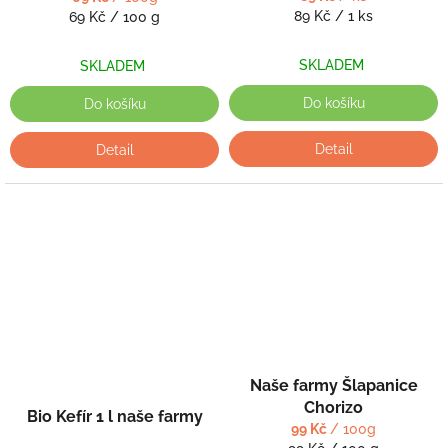
Měrná
Měrná
89 Kč / 1 ks
69 Kč / 100 g
cena:
cena:
SKLADEM
SKLADEM
Do košíku
Do košíku
Detail
Detail
Naše farmy Šlapanice
Chorizo
Bio Kefír 1 l naše farmy
99 Kč
/ 100g
Měrná