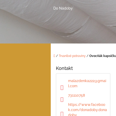
Přejít
na
Do Nádoby
obsah
Domů
/
Trvanlivé potraviny
/
Ovocňák kapsičk
P
o
Kontakt
s
t
malazdenka222
@
gmai
r
l.com
a
n
731110758
n
https://www.faceboo
í
k.com/donadoby.dona
p
doby