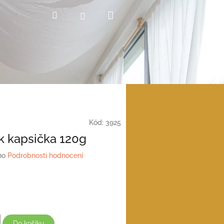
Nákupní
Hledat
Přihlášení
košík
Kód:
3925
 kapsička 120g
no
Podrobnosti hodnocení
Do košíku