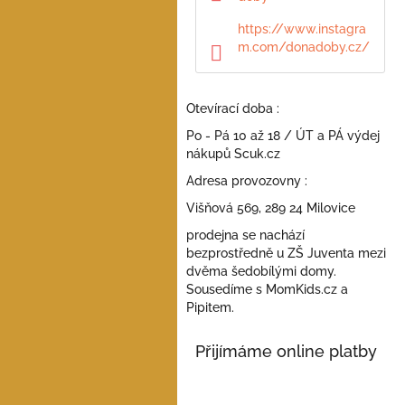
a
n
https://www.instagra
e
m.com/donadoby.cz/
l
Otevírací doba :
Po - Pá 10 až 18 / ÚT a PÁ výdej
nákupů Scuk.cz
Adresa provozovny :
Višňová 569, 289 24 Milovice
prodejna se nachází
bezprostředně u ZŠ Juventa mezi
dvěma šedobílými domy.
Sousedíme s MomKids.cz a
Pipitem.
Přijímáme online platby