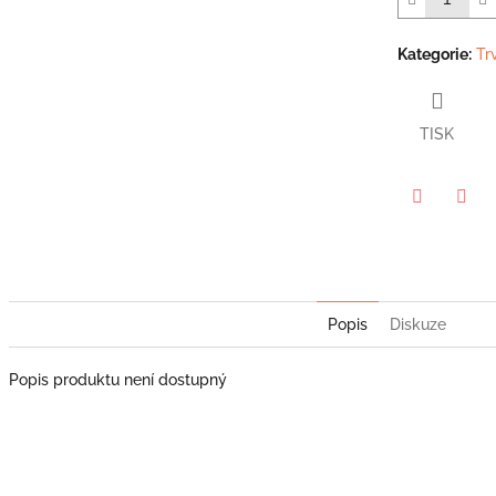
hvězdiček.
Kategorie
:
Tr
TISK
Twitter
Face
Popis
Diskuze
Popis produktu není dostupný