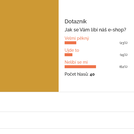
Dotazník
Jak se Vám líbí náš e-shop?
Velmi pěkný
(23%)
Ujde to
(15%)
Nelíbí se mi
(62%)
Počet hlasů:
40
Z
á
p
a
t
í