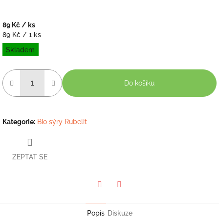
89 Kč
/ ks
Měrná
89 Kč / 1 ks
cena:
Skladem
Do košíku
Kategorie
:
Bio sýry Rubelit
ZEPTAT SE
Twitter
Facebook
Popis
Diskuze