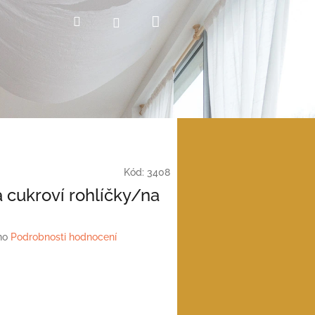
Nákupní
Hledat
Přihlášení
košík
Kód:
3408
a cukroví rohlíčky/na
no
Podrobnosti hodnocení