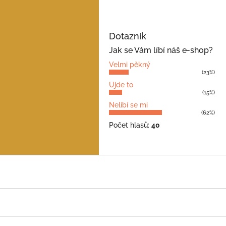
Dotazník
Jak se Vám líbí náš e-shop?
Velmi pěkný
(23%)
Ujde to
(15%)
Nelíbí se mi
(62%)
Počet hlasů:
40
Z
á
p
a
t
í