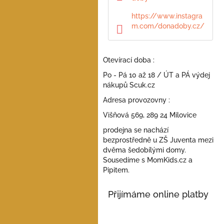
a
n
https://www.instagra
e
m.com/donadoby.cz/
l
Otevírací doba :
Po - Pá 10 až 18 / ÚT a PÁ výdej
nákupů Scuk.cz
Adresa provozovny :
Višňová 569, 289 24 Milovice
prodejna se nachází
bezprostředně u ZŠ Juventa mezi
dvěma šedobílými domy.
Sousedíme s MomKids.cz a
Pipitem.
Přijímáme online platby