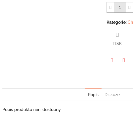
5
hvězdiček.
Kategorie
:
Ch
TISK
Twitter
Face
Popis
Diskuze
Popis produktu není dostupný