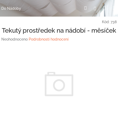
Přejít
Nák
Hledat
Přihlášení
na
Do Nádoby
obsah
koší
Kód:
738
Tekutý prostředek na nádobí - měsíček
Průměrné
Neohodnoceno
Podrobnosti hodnocení
hodnocení
produktu
je
0,0
z
5
hvězdiček.