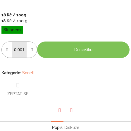
18 Kč
/ 100g
Měrná
18 Kč / 100 g
cena:
Skladem
Do košíku
Kategorie
:
Sonett
ZEPTAT SE
Twitter
Facebook
Popis
Diskuze