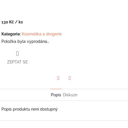
130 Kč
/ ks
Měrná
cena:
Kategorie
:
Kosmetika a drogerie
Položka byla vyprodána…
ZEPTAT SE
Twitter
Facebook
Popis
Diskuze
Popis produktu není dostupný
Z