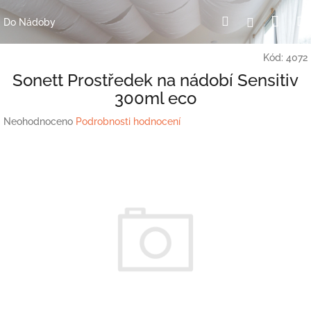
Přejít
Nák
Hledat
Přihlášení
na
Do Nádoby
obsah
koší
Kód:
4072
Sonett Prostředek na nádobí Sensitiv
300ml eco
Průměrné
Neohodnoceno
Podrobnosti hodnocení
hodnocení
produktu
je
0,0
z
5
hvězdiček.