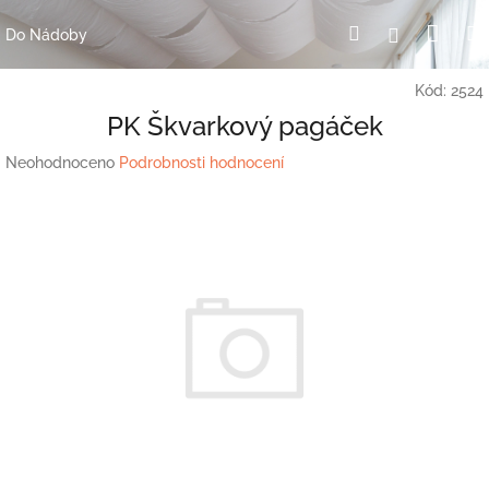
Přejít
Nák
Hledat
Přihlášení
na
Do Nádoby
obsah
koší
Kód:
2524
PK Škvarkový pagáček
Průměrné
Neohodnoceno
Podrobnosti hodnocení
hodnocení
produktu
je
0,0
z
5
hvězdiček.