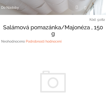
Přejít
Nák
Hledat
Přihlášení
na
Do Nádoby
obsah
koší
Kód:
5082
Salámová pomazánka/Majonéza , 150
g
Průměrné
Neohodnoceno
Podrobnosti hodnocení
hodnocení
produktu
je
0,0
z
5
hvězdiček.