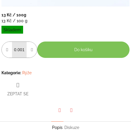
13 Kč
/ 100g
Měrná
13 Kč / 100 g
cena:
Skladem
Do košíku
Kategorie
:
Rýže
ZEPTAT SE
Twitter
Facebook
Popis
Diskuze