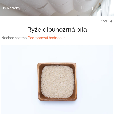
Přejít
Nák
Hledat
Přihlášení
na
Do Nádoby
obsah
koší
Kód:
63
Rýže dlouhozrná bílá
Průměrné
Neohodnoceno
Podrobnosti hodnocení
hodnocení
produktu
je
0,0
z
5
hvězdiček.