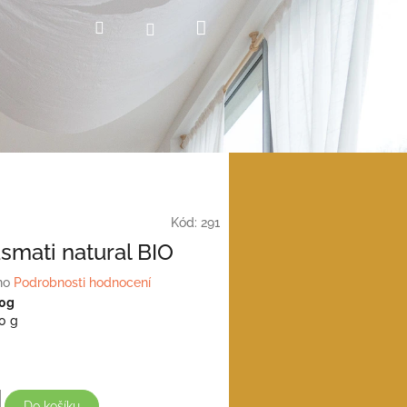
Nákupní
Hledat
Přihlášení
košík
Kód:
291
smati natural BIO
no
Podrobnosti hodnocení
00g
0 g
Do košíku