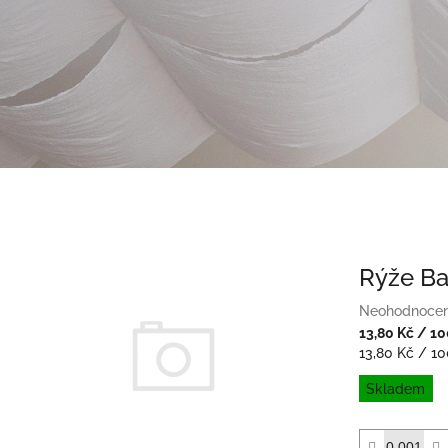
Rýže Ba
Průměrné
Neohodnoce
hodnocení
13,80 Kč
/ 1
produktu
Měrná
13,80 Kč / 10
je
cena:
Skladem
0,0
z
5