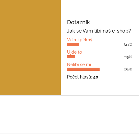
Dotazník
Jak se Vám líbí náš e-shop?
Velmi pěkný
(23%)
Ujde to
(15%)
Nelíbí se mi
(62%)
Počet hlasů:
40
Z
á
p
a
t
í