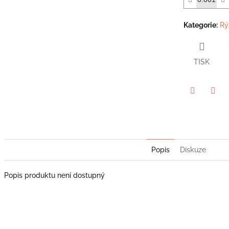
hvězdiček.
Kategorie
:
Rý
TISK
Twitter
Face
Popis
Diskuze
Popis produktu není dostupný