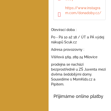
a
n
https://www.instagra
e
m.com/donadoby.cz/
l
Otevírací doba :
Po - Pá 10 až 18 / ÚT a PÁ výdej
nákupů Scuk.cz
Adresa provozovny :
Višňová 569, 289 24 Milovice
prodejna se nachází
bezprostředně u ZŠ Juventa mezi
dvěma šedobílými domy.
Sousedíme s MomKids.cz a
Pipitem.
Přijímáme online platby