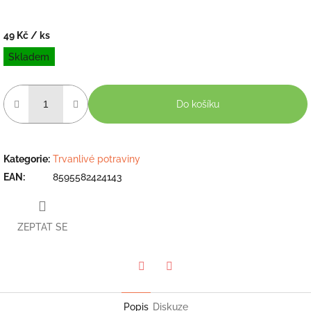
49 Kč
/ ks
Měrná
Skladem
cena:
Do košíku
Kategorie
:
Trvanlivé potraviny
EAN
:
8595582424143
ZEPTAT SE
Twitter
Facebook
Popis
Diskuze