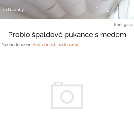
Přejít
Nák
Hledat
Přihlášení
na
Do Nádoby
obsah
koší
Kód:
5227
Probio špaldové pukance s medem
Průměrné
Neohodnoceno
Podrobnosti hodnocení
hodnocení
produktu
je
0,0
z
5
hvězdiček.