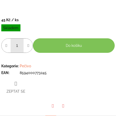
45 Kč
/ ks
Měrná
Skladem
cena:
Do košíku
Kategorie
:
Pečivo
EAN
:
8594000773245
ZEPTAT SE
Twitter
Facebook