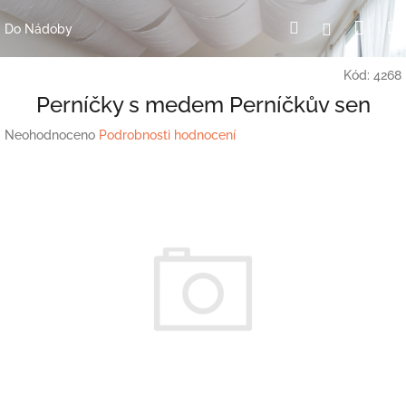
Přejít
Nák
Hledat
Přihlášení
na
Do Nádoby
obsah
koší
Kód:
4268
Perníčky s medem Perníčkův sen
Průměrné
Neohodnoceno
Podrobnosti hodnocení
hodnocení
produktu
je
0,0
z
5
hvězdiček.