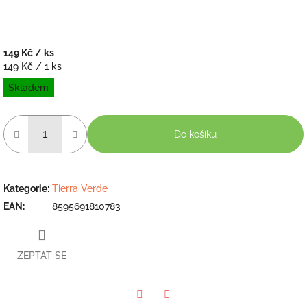
149 Kč
/ ks
Měrná
149 Kč / 1 ks
cena:
Skladem
Do košíku
Kategorie
:
Tierra Verde
EAN
:
8595691810783
ZEPTAT SE