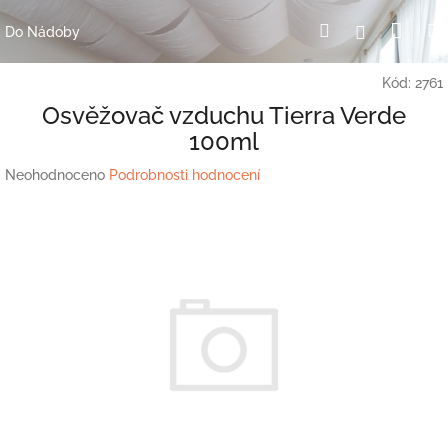
Přejít
Nák
Hledat
Přihlášení
na
Do Nádoby
obsah
koší
Kód:
2761
Osvěžovač vzduchu Tierra Verde
100ml
Průměrné
Neohodnoceno
Podrobnosti hodnocení
hodnocení
produktu
je
0,0
z
5
hvězdiček.