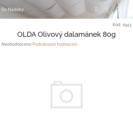
Přejít
Nák
Hledat
Přihlášení
na
Do Nádoby
obsah
koší
Kód:
2943
OLDA Olivový dalamánek 80g
Průměrné
Neohodnoceno
Podrobnosti hodnocení
hodnocení
produktu
je
0,0
z
5
hvězdiček.