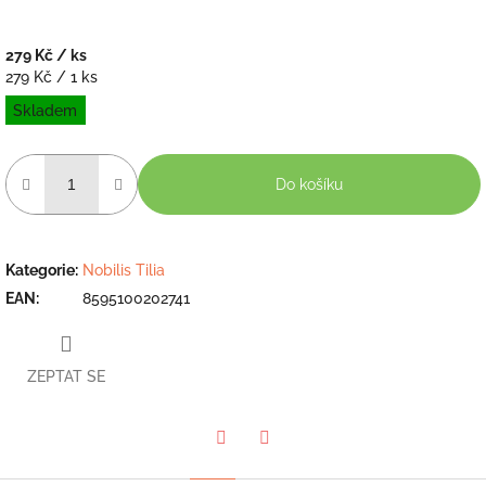
279 Kč
/ ks
Měrná
279 Kč / 1 ks
cena:
Skladem
Do košíku
Kategorie
:
Nobilis Tilia
EAN
:
8595100202741
ZEPTAT SE
Twitter
Facebook