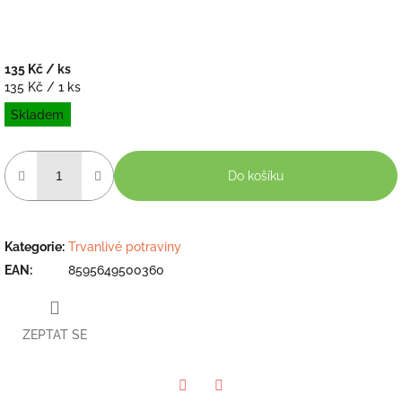
135 Kč
/ ks
Měrná
135 Kč / 1 ks
cena:
Skladem
Do košíku
Kategorie
:
Trvanlivé potraviny
EAN
:
8595649500360
ZEPTAT SE