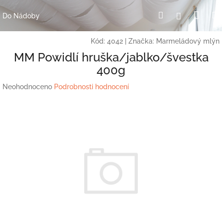
Přejít
Nák
Hledat
Přihlášení
na
Do Nádoby
obsah
koší
Kód:
4042
|
Značka:
Marmeládový mlýn
MM Powidlí hruška/jablko/švestka
400g
Průměrné
Neohodnoceno
Podrobnosti hodnocení
hodnocení
produktu
je
0,0
z
5
hvězdiček.