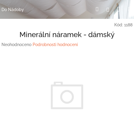
Přejít
Nák
Hledat
Přihlášení
na
Do Nádoby
obsah
koší
Kód:
1188
Minerální náramek - dámský
Průměrné
Neohodnoceno
Podrobnosti hodnocení
hodnocení
produktu
je
0,0
z
5
hvězdiček.