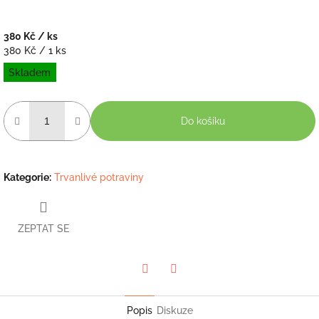
380 Kč
/ ks
Měrná
380 Kč / 1 ks
cena:
Skladem
Do košíku
Kategorie
:
Trvanlivé potraviny
ZEPTAT SE
Twitter
Facebook
Popis
Diskuze