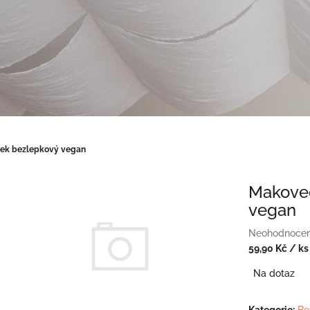
ek bezlepkový vegan
Makove
vegan
Průměrné
Neohodnoce
hodnocení
59,90 Kč
/ ks
produktu
Měrná
Na dotaz
je
cena:
0,0
z
Kategorie
:
Be