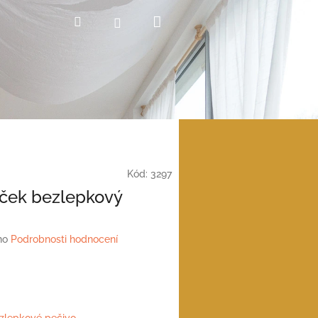
Nákupní
Hledat
Přihlášení
košík
Kód:
3297
ček bezlepkový
no
Podrobnosti hodnocení
zlepkové pečivo