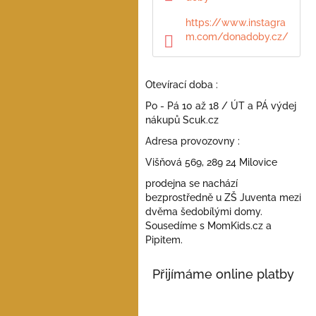
a
n
https://www.instagra
e
m.com/donadoby.cz/
l
Otevírací doba :
Po - Pá 10 až 18 / ÚT a PÁ výdej
nákupů Scuk.cz
Adresa provozovny :
Višňová 569, 289 24 Milovice
prodejna se nachází
bezprostředně u ZŠ Juventa mezi
dvěma šedobílými domy.
Sousedíme s MomKids.cz a
Pipitem.
Přijímáme online platby