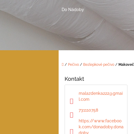
Přejít
na
Do Nádoby
obsah
Domů
/
Pečivo
/
Bezlepkové pečivo
/
Makoveč
P
o
Kontakt
s
t
malazdenka222
@
gmai
r
l.com
a
n
731110758
n
https://www.faceboo
í
k.com/donadoby.dona
p
doby