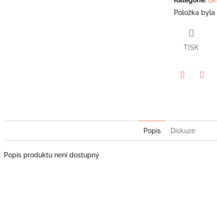
5
Položka byla
hvězdiček.
TISK
Twitter
Face
Popis
Diskuze
Popis produktu není dostupný