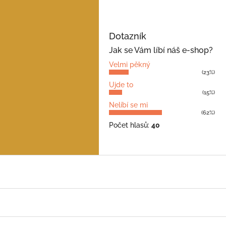
Dotazník
Jak se Vám líbí náš e-shop?
Velmi pěkný
(23%)
Ujde to
(15%)
Nelíbí se mi
(62%)
Počet hlasů:
40
Z
á
p
a
t
í