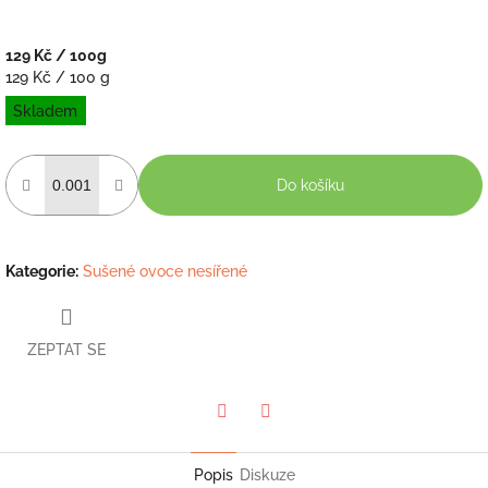
129 Kč
/ 100g
Měrná
129 Kč / 100 g
cena:
Skladem
Do košíku
Kategorie
:
Sušené ovoce nesířené
ZEPTAT SE
Twitter
Facebook
Popis
Diskuze