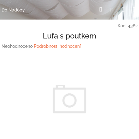
Přejít
Nák
Hledat
Přihlášení
na
Do Nádoby
obsah
koší
Kód:
4362
Lufa s poutkem
Průměrné
Neohodnoceno
Podrobnosti hodnocení
hodnocení
produktu
je
0,0
z
5
hvězdiček.