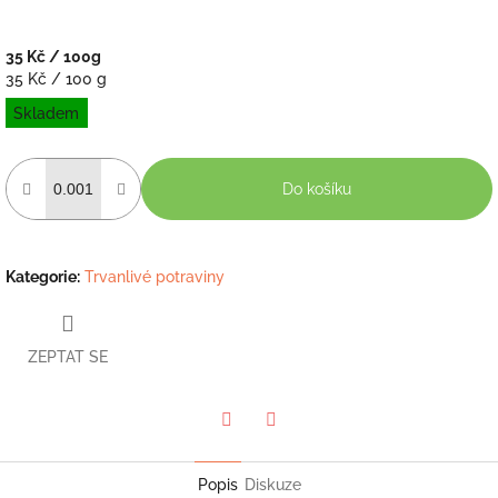
35 Kč
/ 100g
Měrná
35 Kč / 100 g
cena:
Skladem
Do košíku
Kategorie
:
Trvanlivé potraviny
ZEPTAT SE
Twitter
Facebook
Popis
Diskuze