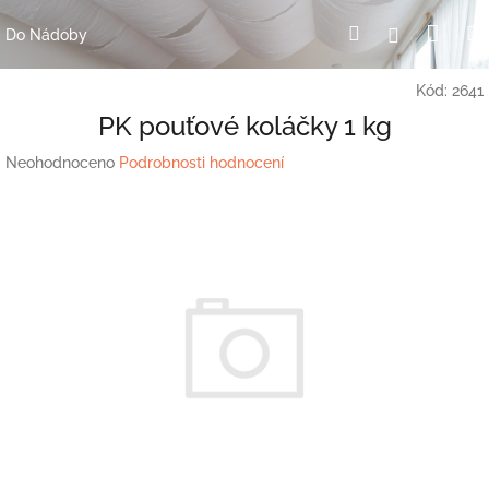
Přejít
Nák
Hledat
Přihlášení
na
Do Nádoby
obsah
koší
Kód:
2641
PK pouťové koláčky 1 kg
Průměrné
Neohodnoceno
Podrobnosti hodnocení
hodnocení
produktu
je
0,0
z
5
hvězdiček.