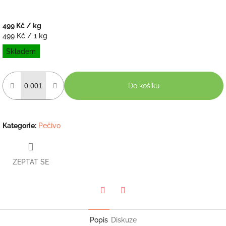
499 Kč
/ kg
Měrná
499 Kč / 1 kg
cena:
Skladem
Do košíku
Kategorie
:
Pečivo
ZEPTAT SE
Twitter
Facebook
Popis
Diskuze