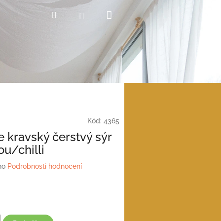
Nákupní
Hledat
Přihlášení
košík
Kód:
4365
e kravský čerstvý sýr
ou/chilli
no
Podrobnosti hodnocení