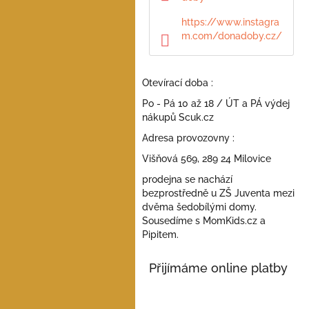
a
n
https://www.instagra
e
m.com/donadoby.cz/
l
Otevírací doba :
Po - Pá 10 až 18 / ÚT a PÁ výdej
nákupů Scuk.cz
Adresa provozovny :
Višňová 569, 289 24 Milovice
prodejna se nachází
bezprostředně u ZŠ Juventa mezi
dvěma šedobílými domy.
Sousedíme s MomKids.cz a
Pipitem.
Přijímáme online platby