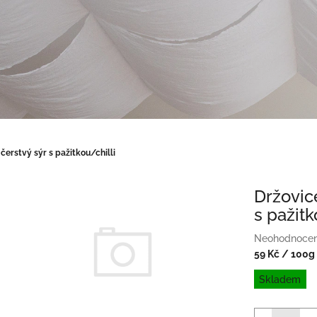
čerstvý sýr s pažitkou/chilli
Držovic
s pažitk
Průměrné
Neohodnoce
hodnocení
59 Kč
/ 100g
produktu
Měrná
Skladem
je
cena:
0,0
z