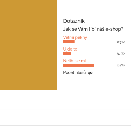
Dotazník
Jak se Vám líbí náš e-shop?
Velmi pěkný
(23%)
Ujde to
(15%)
Nelíbí se mi
(62%)
Počet hlasů:
40
Z
á
p
a
t
í