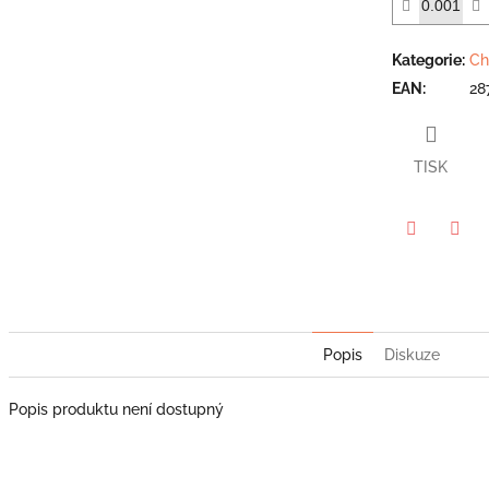
5
hvězdiček.
Kategorie
:
Ch
EAN
:
28
TISK
Twitter
Face
Popis
Diskuze
Popis produktu není dostupný