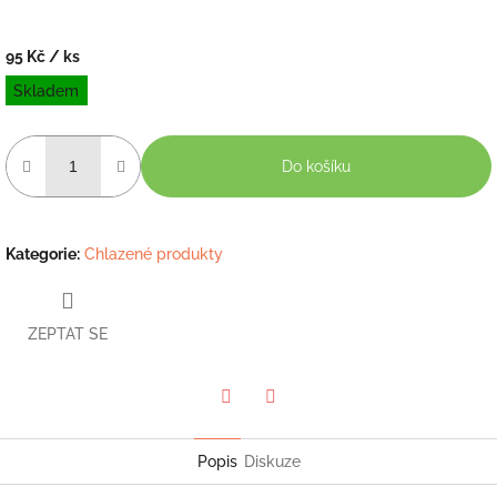
95 Kč
/ ks
Měrná
Skladem
cena:
Do košíku
Kategorie
:
Chlazené produkty
ZEPTAT SE
Twitter
Facebook
Popis
Diskuze