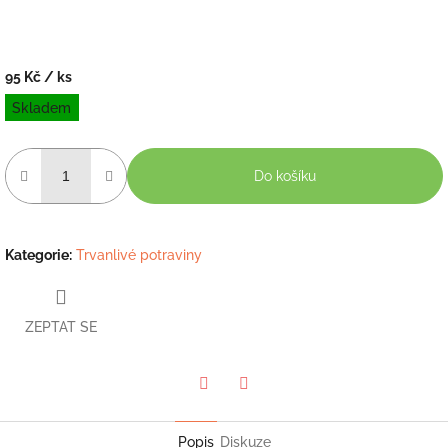
95 Kč
/ ks
Měrná
Skladem
cena:
Do košíku
Kategorie
:
Trvanlivé potraviny
ZEPTAT SE
Twitter
Facebook
Popis
Diskuze