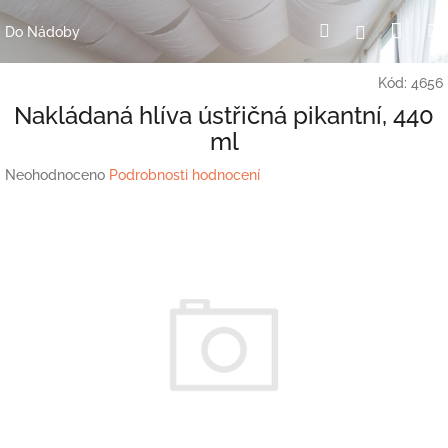
Přejít
Nák
Hledat
Přihlášení
na
Do Nádoby
obsah
koší
Kód:
4656
Nakládaná hlíva ústřičná pikantní, 440
ml
Průměrné
Neohodnoceno
Podrobnosti hodnocení
hodnocení
produktu
je
0,0
z
5
hvězdiček.