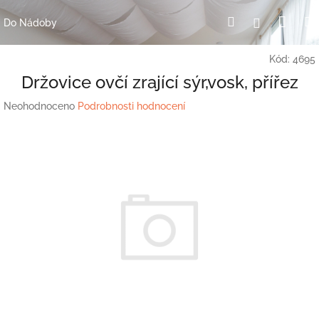
Přejít
Nák
Hledat
Přihlášení
na
Do Nádoby
obsah
koší
Kód:
4695
Držovice ovčí zrající sýr,vosk, přířez
Průměrné
Neohodnoceno
Podrobnosti hodnocení
hodnocení
produktu
je
0,0
z
5
hvězdiček.