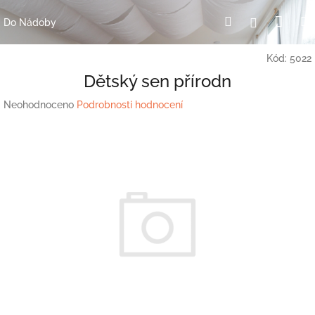
Přejít
Nák
Hledat
Přihlášení
na
Do Nádoby
obsah
koší
Kód:
5022
Dětský sen přírodn
Průměrné
Neohodnoceno
Podrobnosti hodnocení
hodnocení
produktu
je
0,0
z
5
hvězdiček.