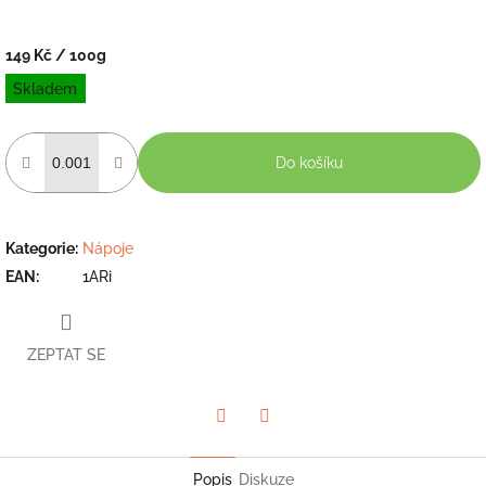
149 Kč
/ 100g
Měrná
Skladem
cena:
Do košíku
Kategorie
:
Nápoje
EAN
:
1ARi
ZEPTAT SE
Twitter
Facebook
Popis
Diskuze