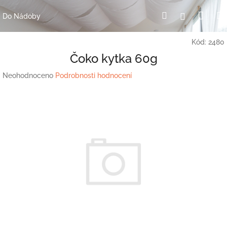
Přejít
Nák
Hledat
Přihlášení
na
Do Nádoby
obsah
koší
Kód:
2480
Čoko kytka 60g
Průměrné
Neohodnoceno
Podrobnosti hodnocení
hodnocení
produktu
je
0,0
z
5
hvězdiček.