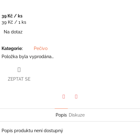
39 Kč
/ ks
Měrná
39 Kč / 1 ks
cena:
Na dotaz
Kategorie
:
Pečivo
Položka byla vyprodána…
ZEPTAT SE
Twitter
Facebook
Popis
Diskuze
Popis produktu není dostupný