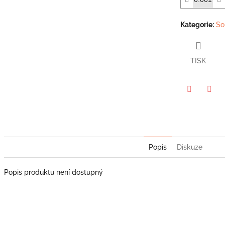
hvězdiček.
Kategorie
:
So
TISK
Twitter
Face
Popis
Diskuze
Popis produktu není dostupný