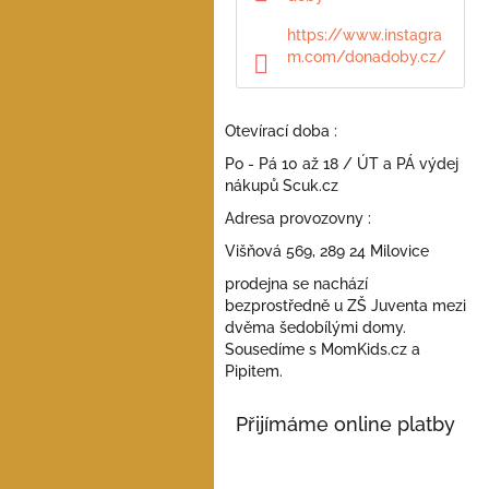
a
n
https://www.instagra
e
m.com/donadoby.cz/
l
Otevírací doba :
Po - Pá 10 až 18 / ÚT a PÁ výdej
nákupů Scuk.cz
Adresa provozovny :
Višňová 569, 289 24 Milovice
prodejna se nachází
bezprostředně u ZŠ Juventa mezi
dvěma šedobílými domy.
Sousedíme s MomKids.cz a
Pipitem.
Přijímáme online platby