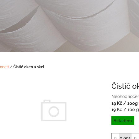
onett
/
Čistič oken a skel
Čistič o
Průměrné
Neohodnoce
hodnocení
19 Kč
/ 100g
produktu
Měrná
19 Kč / 100 g
je
cena:
Skladem
0,0
z
5