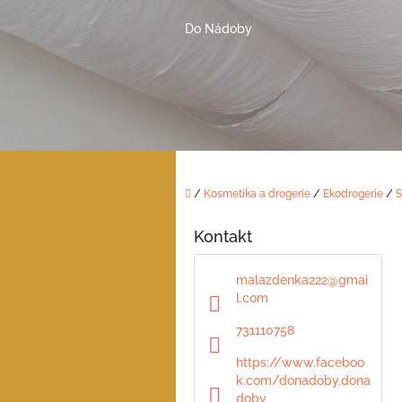
Přejít
na
Do Nádoby
obsah
Domů
/
Kosmetika a drogerie
/
Ekodrogerie
/
S
P
o
Kontakt
s
t
malazdenka222
@
gmai
r
l.com
a
n
731110758
n
https://www.faceboo
í
k.com/donadoby.dona
p
doby