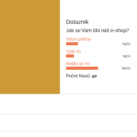
Dotazník
Jak se Vám líbí náš e-shop?
Velmi pěkný
(23%)
Ujde to
(15%)
Nelíbí se mi
(62%)
Počet hlasů:
40
Z
á
p
a
t
í