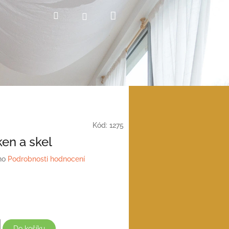
Nákupní
Hledat
Přihlášení
košík
Kód:
1275
ken a skel
no
Podrobnosti hodnocení
Do košíku