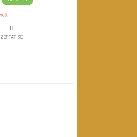
nett
ZEPTAT SE
book