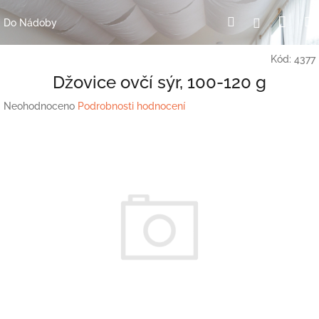
Přejít
Nák
Hledat
Přihlášení
na
Do Nádoby
obsah
koší
Kód:
4377
Džovice ovčí sýr, 100-120 g
Průměrné
Neohodnoceno
Podrobnosti hodnocení
hodnocení
produktu
je
0,0
z
5
hvězdiček.