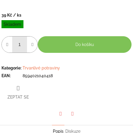
39 Kč
/ ks
Měrná
Skladem
cena:
Do košíku
Kategorie
:
Trvanlivé potraviny
EAN
:
8594021040418
ZEPTAT SE
Twitter
Facebook
Popis
Diskuze