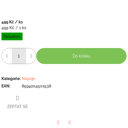
499 Kč
/ ks
Měrná
499 Kč / 1 ks
cena:
Skladem
Do košíku
Kategorie
:
Nápoje
EAN
:
8594204501538
ZEPTAT SE