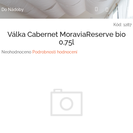
Přejít
Nák
Hledat
Přihlášení
na
Do Nádoby
obsah
koší
Kód:
1287
Válka Cabernet MoraviaReserve bio
0,75l
Průměrné
Neohodnoceno
Podrobnosti hodnocení
hodnocení
produktu
je
0,0
z
5
hvězdiček.