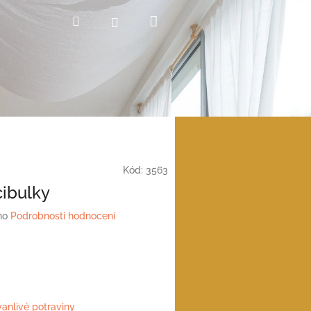
Nákupní
Hledat
Přihlášení
košík
Kód:
3563
cibulky
no
Podrobnosti hodnocení
vanlivé potraviny