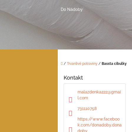
Přejít
na
Do Nádoby
obsah
Domů
/
Trvanlivé potraviny
/
Bassta cibulky
P
o
Kontakt
s
t
malazdenka222
@
gmai
r
l.com
a
n
731110758
n
https://www.faceboo
í
k.com/donadoby.dona
p
doby