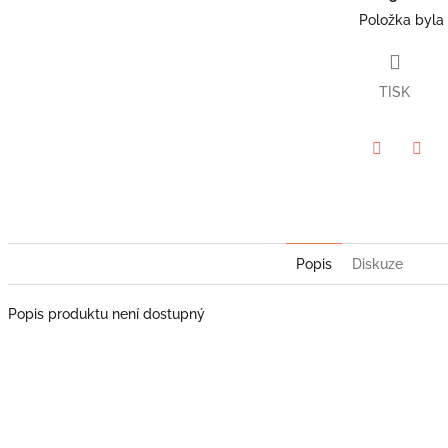
hvězdiček.
Položka byla
TISK
Twitter
Face
Popis
Diskuze
Popis produktu není dostupný