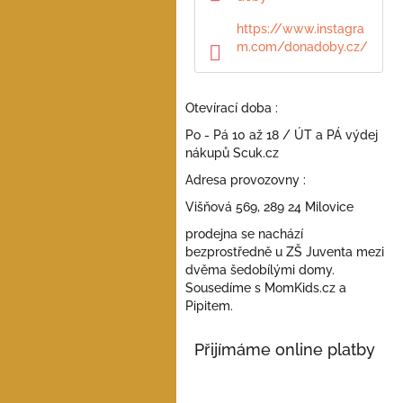
a
n
https://www.instagra
e
m.com/donadoby.cz/
l
Otevírací doba :
Po - Pá 10 až 18 / ÚT a PÁ výdej
nákupů Scuk.cz
Adresa provozovny :
Višňová 569, 289 24 Milovice
prodejna se nachází
bezprostředně u ZŠ Juventa mezi
dvěma šedobílými domy.
Sousedíme s MomKids.cz a
Pipitem.
Přijímáme online platby