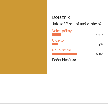
Dotazník
Jak se Vám líbí náš e-shop?
Velmi pěkný
(23%)
Ujde to
(15%)
Nelíbí se mi
(62%)
Počet hlasů:
40
Z
á
p
a
t
í