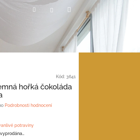
Nákupní
Hledat
Přihlášení
košík
Kód:
3641
jemná hořká čokoláda
a
no
Podrobnosti hodnocení
vanlivé potraviny
 vyprodána…