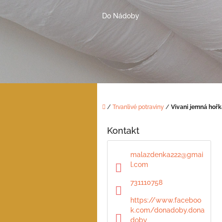
Přejít
na
Do Nádoby
obsah
Domů
/
Trvanlivé potraviny
/
Vivani jemná hoř
P
o
Kontakt
s
t
malazdenka222
@
gmai
r
l.com
a
n
731110758
n
https://www.faceboo
í
k.com/donadoby.dona
p
doby