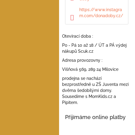
a
n
https://www.instagra
e
m.com/donadoby.cz/
l
Otevírací doba :
Po - Pá 10 až 18 / ÚT a PÁ výdej
nákupů Scuk.cz
Adresa provozovny :
Višňová 569, 289 24 Milovice
prodejna se nachází
bezprostředně u ZŠ Juventa mezi
dvěma šedobílými domy.
Sousedíme s MomKids.cz a
Pipitem.
Přijímáme online platby