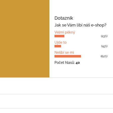
Dotazník
Jak se Vám líbí náš e-shop?
Velmi pěkný
(23%)
Ujde to
(15%)
Nelíbí se mi
(62%)
Počet hlasů:
40
Z
á
p
a
t
í