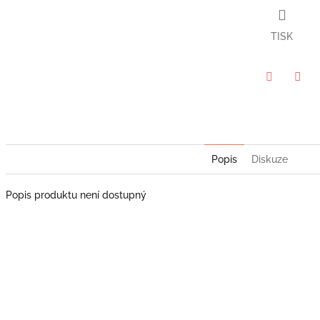
5
hvězdiček.
TISK
Twitter
Face
Popis
Diskuze
Popis produktu není dostupný