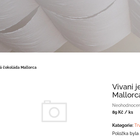
ká čokoláda Mallorca
Vivani 
Mallorc
Průměrné
Neohodnoce
hodnocení
89 Kč
/ ks
produktu
Měrná
je
cena:
Kategorie
:
Tr
0,0
Položka byla
z