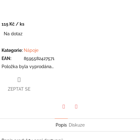
115 Kč
/ ks
Měrná
Na dotaz
cena:
Kategorie
:
Nápoje
EAN
:
8595582427571
Položka byla vyprodána…
ZEPTAT SE
Twitter
Facebook
Popis
Diskuze