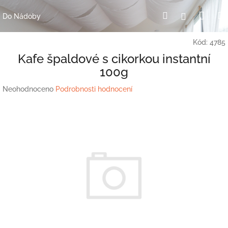
Přejít
Nák
Hledat
Přihlášení
na
Do Nádoby
obsah
koší
Kód:
4785
Kafe špaldové s cikorkou instantní
100g
Průměrné
Neohodnoceno
Podrobnosti hodnocení
hodnocení
produktu
je
0,0
z
5
hvězdiček.