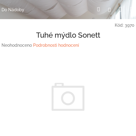
Přejít
Nák
Hledat
Přihlášení
na
Do Nádoby
obsah
koší
Kód:
3970
Tuhé mýdlo Sonett
Průměrné
Neohodnoceno
Podrobnosti hodnocení
hodnocení
produktu
je
0,0
z
5
hvězdiček.