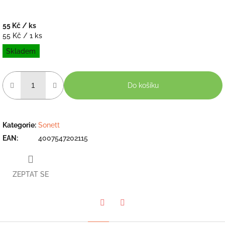
55 Kč
/ ks
Měrná
55 Kč / 1 ks
cena:
Skladem
Do košíku
Kategorie
:
Sonett
EAN
:
4007547202115
ZEPTAT SE
Twitter
Facebook