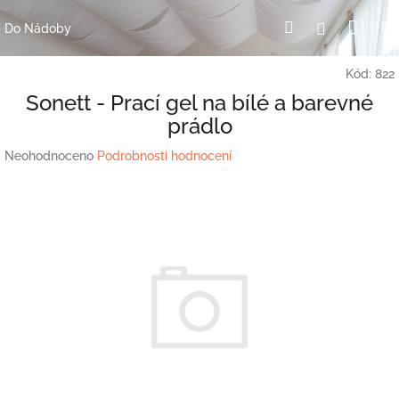
Přejít
Nák
Hledat
Přihlášení
na
Do Nádoby
obsah
koší
Kód:
822
Sonett - Prací gel na bílé a barevné
prádlo
Průměrné
Neohodnoceno
Podrobnosti hodnocení
hodnocení
produktu
je
0,0
z
5
hvězdiček.