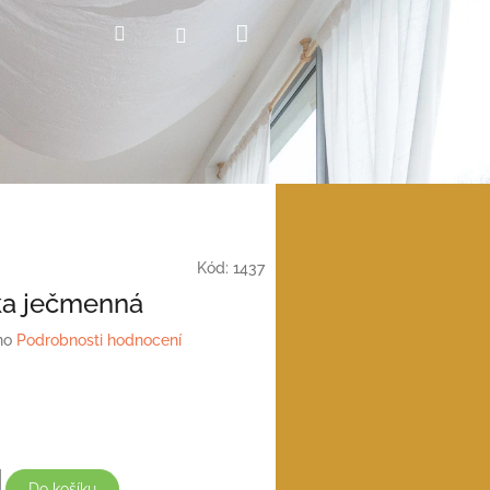
Nákupní
Hledat
Přihlášení
košík
Kód:
1437
ka ječmenná
no
Podrobnosti hodnocení
Do košíku