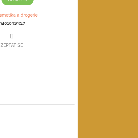
smetika a drogerie
94010319747
ZEPTAT SE
book