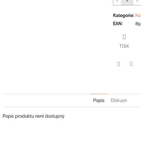
hvězdiček.
Kategorie
:
Ko
EAN
:
85
TISK
Twitter
Face
Popis
Diskuze
Popis produktu není dostupný