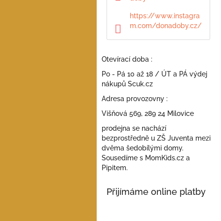
a
n
https://www.instagra
e
m.com/donadoby.cz/
l
Otevírací doba :
Po - Pá 10 až 18 / ÚT a PÁ výdej
nákupů Scuk.cz
Adresa provozovny :
Višňová 569, 289 24 Milovice
prodejna se nachází
bezprostředně u ZŠ Juventa mezi
dvěma šedobílými domy.
Sousedíme s MomKids.cz a
Pipitem.
Přijímáme online platby