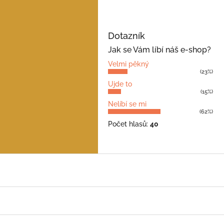
Dotazník
Jak se Vám líbí náš e-shop?
Velmi pěkný
(23%)
Ujde to
(15%)
Nelíbí se mi
(62%)
Počet hlasů:
40
Z
á
p
a
t
í