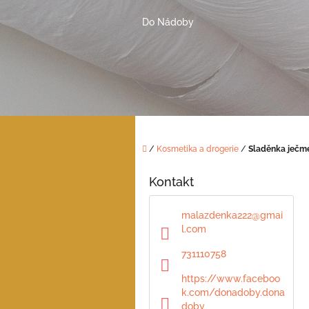
Přejít
na
Do Nádoby
obsah
Domů
/
Kosmetika a drogerie
/
Sladěnka ječm
P
o
Kontakt
s
t
malazdenka222
@
gmai
r
l.com
a
n
731110758
n
https://www.faceboo
í
k.com/donadoby.dona
p
doby