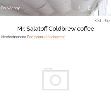
Přejít
Nák
Hledat
Přihlášení
na
Do Nádoby
obsah
koší
Kód:
3817
Mr. Salatoff Coldbrew coffee
Průměrné
Neohodnoceno
Podrobnosti hodnocení
hodnocení
produktu
je
0,0
z
5
hvězdiček.