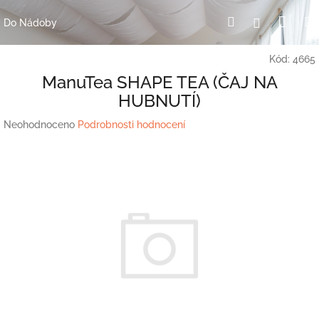
Přejít
Nák
Hledat
Přihlášení
na
Do Nádoby
obsah
koší
Kód:
4665
ManuTea SHAPE TEA (ČAJ NA
HUBNUTÍ)
Průměrné
Neohodnoceno
Podrobnosti hodnocení
hodnocení
produktu
je
0,0
z
5
hvězdiček.