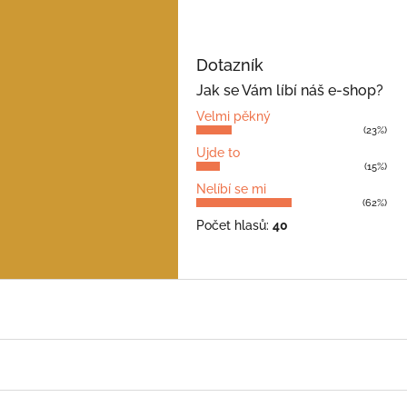
Dotazník
Jak se Vám líbí náš e-shop?
Velmi pěkný
(23%)
Ujde to
(15%)
Nelíbí se mi
(62%)
Počet hlasů:
40
Z
á
p
a
t
í