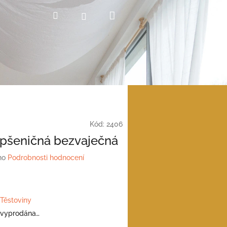
Nákupní
Hledat
Přihlášení
košík
Kód:
2406
 pšeničná bezvaječná
no
Podrobnosti hodnocení
Těstoviny
 vyprodána…