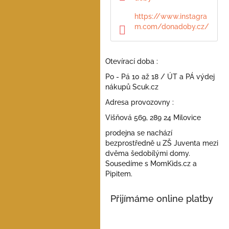
a
n
https://www.instagra
e
m.com/donadoby.cz/
l
Otevírací doba :
Po - Pá 10 až 18 / ÚT a PÁ výdej
nákupů Scuk.cz
Adresa provozovny :
Višňová 569, 289 24 Milovice
prodejna se nachází
bezprostředně u ZŠ Juventa mezi
dvěma šedobílými domy.
Sousedíme s MomKids.cz a
Pipitem.
Přijímáme online platby