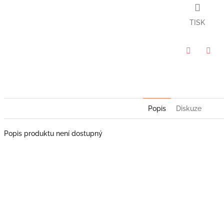
hvězdiček.
TISK
Twitter
Face
Popis
Diskuze
Popis produktu není dostupný