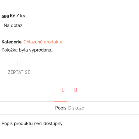
599 Kč
/ ks
Měrná
Na dotaz
cena:
Kategorie
:
Chlazené produkty
Položka byla vyprodána…
ZEPTAT SE
Twitter
Facebook
Popis
Diskuze
Popis produktu není dostupný