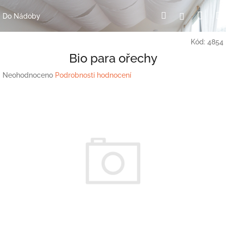
Přejít
Nák
Hledat
Přihlášení
na
Do Nádoby
obsah
koší
Kód:
4854
Bio para ořechy
Průměrné
Neohodnoceno
Podrobnosti hodnocení
hodnocení
produktu
je
0,0
z
5
hvězdiček.